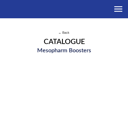
← Back
CATALOGUE
Mesopharm Boosters
Каталог
→
Биоревитализанты Mesopharm