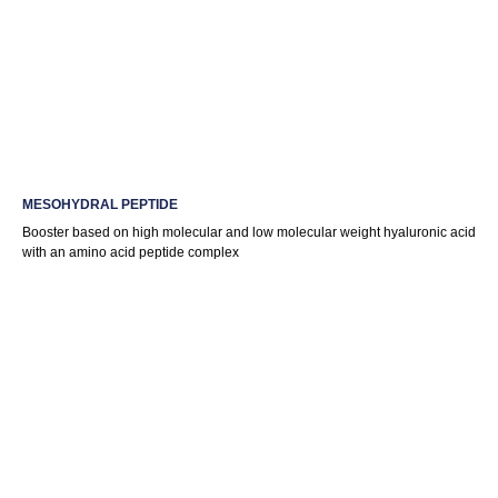
Пептидная
Мезотерапия
Биореви-
Химические
Филлеры
мезотерапия в
во флаконах и
тализация
пилинги
шприцах
ампулах
Проф.
Проф.
Японская
Генетические
косметика
косметика
космецевтика
тесты
Mesopharm
Mesopharm
Hinoki Clinical
Mesopharm
Professional
Simple Care
GenTest
MESOHYDRAL PEPTIDE
Booster based on high molecular and low molecular weight hyaluronic acid
with an amino acid peptide complex